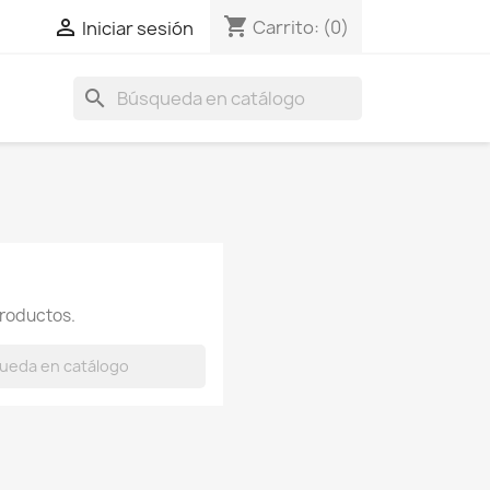
shopping_cart

Carrito:
(0)
Iniciar sesión
search
roductos.